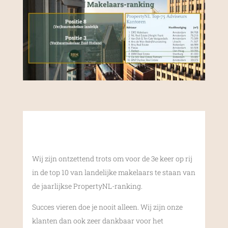
Wij zijn ontzettend trots om voor de 3e keer op rij
in de top 10 van landelijke makelaars te staan van
de jaarlijkse PropertyNL-ranking.
Succes vieren doe je nooit alleen. Wij zijn onze
klanten dan ook zeer dankbaar voor het