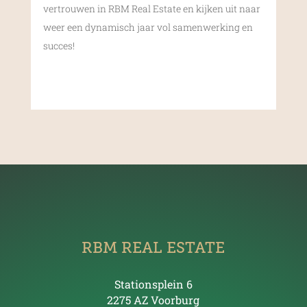
vertrouwen in RBM Real Estate en kijken uit naar
weer een dynamisch jaar vol samenwerking en
succes!
RBM REAL ESTATE
Stationsplein 6
2275 AZ Voorburg