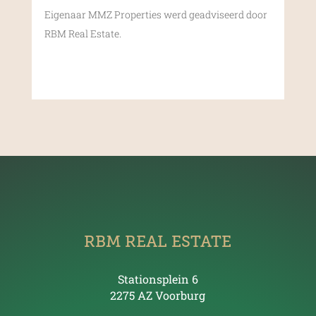
Eigenaar MMZ Properties werd geadviseerd door
RBM Real Estate.
RBM REAL ESTATE
Stationsplein 6
2275 AZ Voorburg