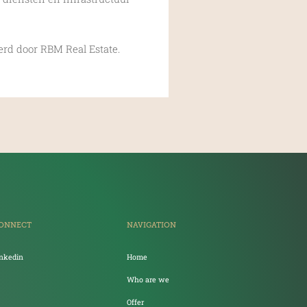
erd door RBM Real Estate.
ONNECT
NAVIGATION
inkedin
Home
Who are we
Offer