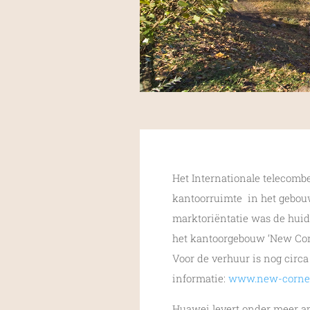
Het Internationale telecomb
kantoorruimte in het gebouw
marktoriëntatie was de huid
het kantoorgebouw ‘New Corn
Voor de verhuur is nog circ
informatie:
www.new-corner
Huawei levert onder meer ap