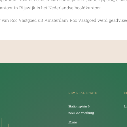
antoor in Rijswijk is het Nederlandse hoofdkantoor.
g van Roc Vastgoed uit Amsterdam. Roc Vastgoed werd geadvise
RBM REAL ESTATE
C
Stationsplein 6
L
2275 AZ Voorburg
Route