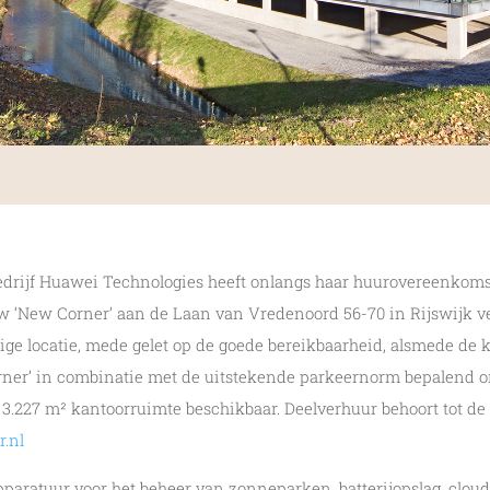
edrijf Huawei Technologies heeft onlangs haar huurovereenkomst
 ‘New Corner’ aan de Laan van Vredenoord 56-70 in Rijswijk ve
ige locatie, mede gelet op de goede bereikbaarheid, alsmede de 
er’ in combinatie met de uitstekende parkeernorm bepalend om
a 3.227 m² kantoorruimte beschikbaar. Deelverhuur behoort tot d
.nl
paratuur voor het beheer van zonneparken, batterijopslag, cloud