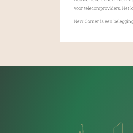
voor telecomproviders. Het k
New Corner is een beleggin