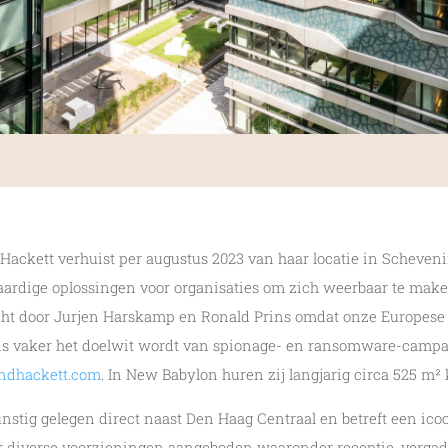
 Hackett verhuist per augustus 2023 van haar locatie in Scheve
ardige oplossingen voor organisaties om zich weerbaar te mak
richt door Jurjen Harskamp en Ronald Prins omdat onze Europes
eds vaker het doelwit wordt van spionage- en ransomware-campa
dhackett.com
. In New Babylon huren zij langjarig circa 525 m²
nstig gelegen direct naast Den Haag Centraal en betreft een ic
 diverse voorzieningen aangeboden waaronder receptie, vergade