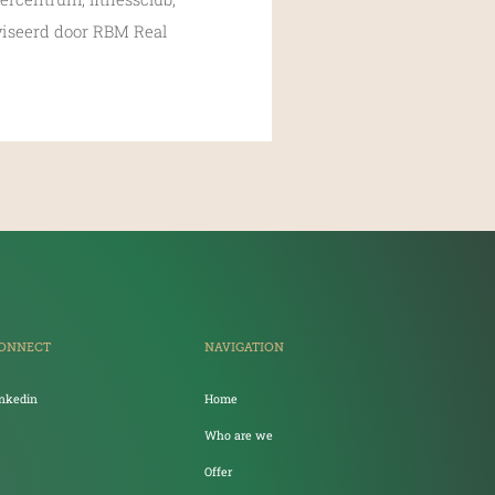
viseerd door RBM Real
ONNECT
NAVIGATION
inkedin
Home
Who are we
Offer