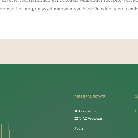
annover Leasing, de asset manager van New Babylon, werd gead
RBM REAL ESTATE
C
Stationsplein 6
L
2275 AZ Voorburg
Route