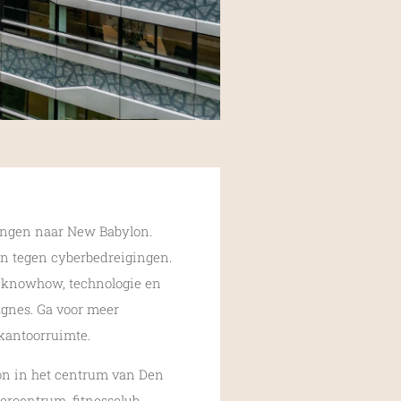
ningen naar New Babylon.
en tegen cyberbedreigingen.
e knowhow, technologie en
gnes. Ga voor meer
 kantoorruimte.
oon in het centrum van Den
rcentrum, fitnessclub,