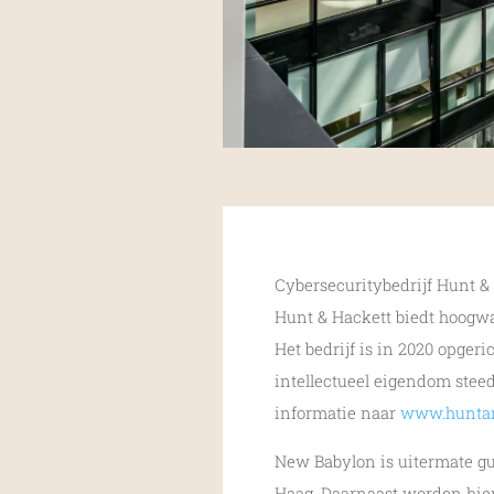
Cybersecuritybedrijf Hunt &
Hunt & Hackett biedt hoogwa
Het bedrijf is in 2020 opge
intellectueel eigendom ste
informatie naar
www.huntan
New Babylon is uitermate gu
Haag. Daarnaast worden hier