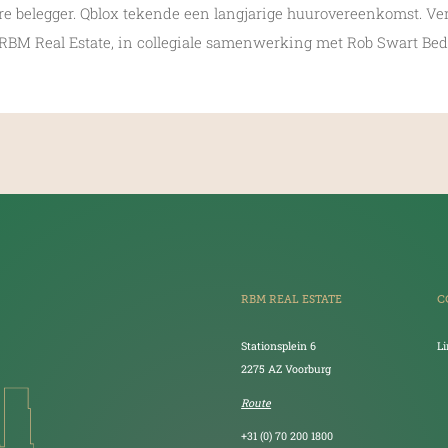
ere belegger. Qblox tekende een langjarige huurovereenkomst. Ve
 RBM Real Estate, in collegiale samenwerking met Rob Swart Bedr
RBM REAL ESTATE
C
Stationsplein 6
L
2275 AZ Voorburg
Route
+31 (0) 70 200 1800