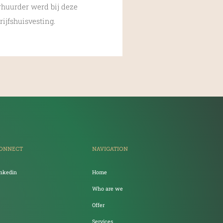
rhuurder werd bij deze
ijfshuisvesting.
ONNECT
NAVIGATION
inkedin
Home
Who are we
Offer
Services