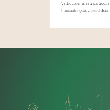
Verhuurder is een particuli
transactie geadviseerd door