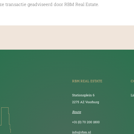
ze transactie geadviseerd door RBM Real Estate.
RBM REAL ESTATE
C
Stationsplein 6
L
2275 AZ Voorburg
Route
+31 (0) 70 200 1800
info@rbm.nl