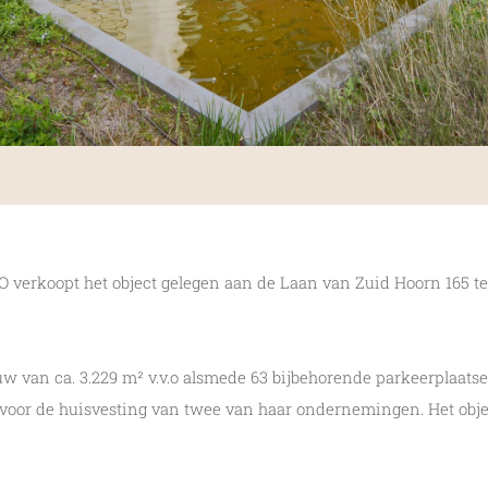
 verkoopt het object gelegen aan de Laan van Zuid Hoorn 165 te
w van ca. 3.229 m² v.v.o alsmede 63 bijbehorende parkeerplaatsen
voor de huisvesting van twee van haar ondernemingen. Het obje