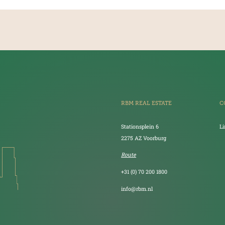
RBM REAL ESTATE
C
Stationsplein 6
L
2275 AZ Voorburg
Route
+31 (0) 70 200 1800
info@rbm.nl